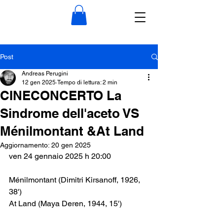
Post
Andreas Perugini
12 gen 2025
Tempo di lettura: 2 min
CINECONCERTO La
Sindrome dell'aceto VS
Ménilmontant &At Land
Aggiornamento:
20 gen 2025
ven 24 gennaio 2025 h 20:00
Ménilmontant (Dimitri Kirsanoff, 1926, 
38')
At Land (Maya Deren, 1944, 15')