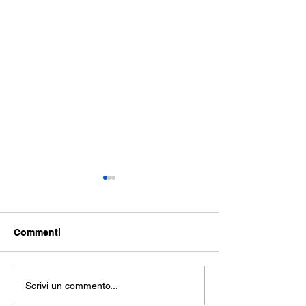
Commenti
THE SEA: repli
La Trilogia della
Scrivi un commento...
Rivoluzione