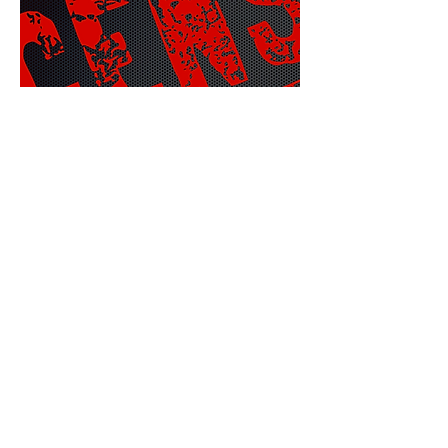
LA CENSURA
giornata 6
Cineforum Bolzano aps, via Roen 6, 39100
Bolzano (BZ)-Italia, CF:
80014470217
,
cineforum.bolzano@pec.net
iscrizione Terzo Settore rep. n. 147192 prot. n.
971416/10.12.2024