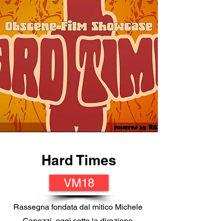
Hard Times
VM18
Rassegna fondata dal mitico Michele
Capozzi, oggi sotto la direzione