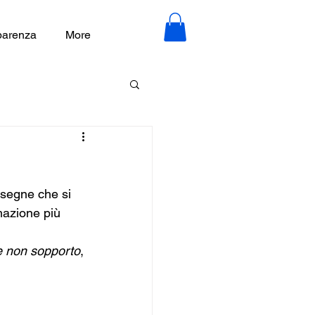
parenza
More
ssegne che si 
mazione più 
e non sopporto
, 