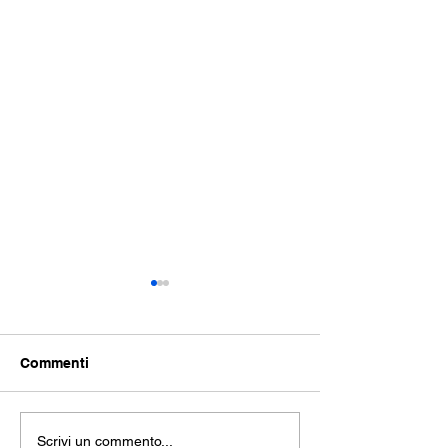
Commenti
THE SEA: repli
La Trilogia della
Scrivi un commento...