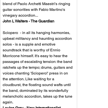
blend of Paolo Archetti Maestri's ringing 
guitar sonorities with Fabio Martino's 
vinegary accordion... 
John L Walters - The Guardian
Sciopero  - in all its hanging harmonies, 
upbeat militancy and haunting accordion 
solos - is a supple and emotive 
soundtrack that is worthy of Ennio 
Morricone himself. It's easy to hear the 
passages of escalating tension: the band 
ratchets up the tempo; drums, guitars and 
voices chanting 'Sciopero!' press in on 
the attention. Like waiting for a 
cloudburst, the floating sound wafts until 
the band, dominated by its wonderfully 
melancholic accordion, takes up the tune 
again. 
Louise Gray - New Internationalist