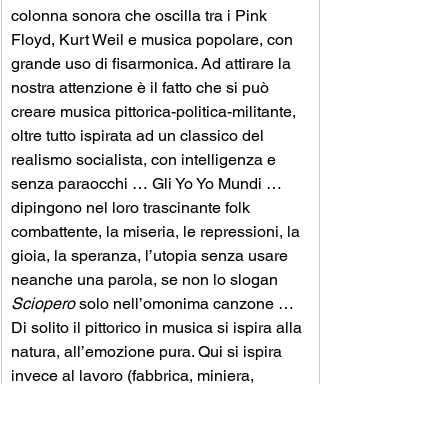
colonna sonora che oscilla tra i Pink 
Floyd, Kurt Weil e musica popolare, con 
grande uso di fisarmonica. Ad attirare la 
nostra attenzione è il fatto che si può 
creare musica pittorica-politica-militante, 
oltre tutto ispirata ad un classico del 
realismo socialista, con intelligenza e 
senza paraocchi … Gli Yo Yo Mundi … 
dipingono nel loro trascinante folk 
combattente, la miseria, le repressioni, la 
gioia, la speranza, l’utopia senza usare 
neanche una parola, se non lo slogan 
Sciopero
 solo nell’omonima canzone … 
Di solito il pittorico in musica si ispira alla 
natura, all’emozione pura. Qui si ispira 
invece al lavoro (fabbrica, miniera, 
fonderia, campi) e al sogno che tutto 
questo non sfrutti l’uomo, ma sia al suo 
servizio. 