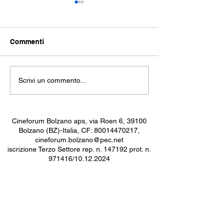
Commenti
THE SEA: repli
La Trilogia della
Scrivi un commento...
Rivoluzione
Cineforum Bolzano aps, via Roen 6, 39100
Bolzano (BZ)-Italia, CF:
80014470217
,
cineforum.bolzano@pec.net
iscrizione Terzo Settore rep. n. 147192 prot. n.
971416/10.12.2024