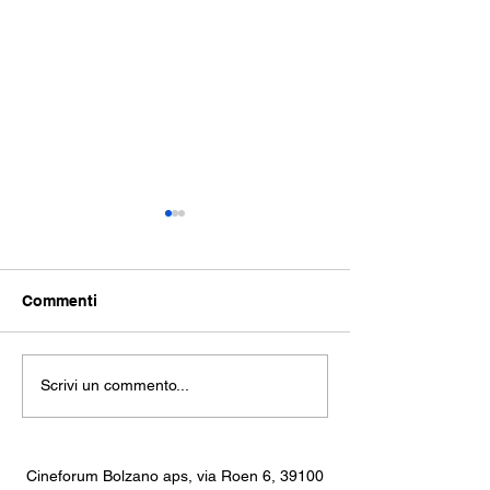
Commenti
THE SEA: repli
La Trilogia della
Scrivi un commento...
Rivoluzione
Cineforum Bolzano aps, via Roen 6, 39100