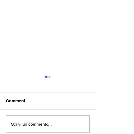
Commenti
THE SEA: repli
La Trilogia della
Scrivi un commento...
Rivoluzione