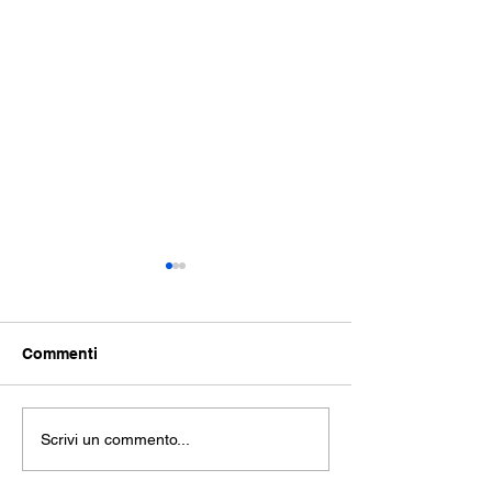
Commenti
THE SEA: repli
La Trilogia della
Scrivi un commento...
Rivoluzione