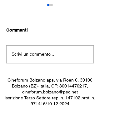
Commenti
THE SEA: repli
La Trilogia della
Scrivi un commento...
Rivoluzione
Cineforum Bolzano aps, via Roen 6, 39100
Bolzano (BZ)-Italia, CF:
80014470217
,
cineforum.bolzano@pec.net
iscrizione Terzo Settore rep. n. 147192 prot. n.
971416/10.12.2024