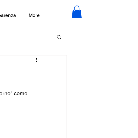
parenza
More
derno" come 